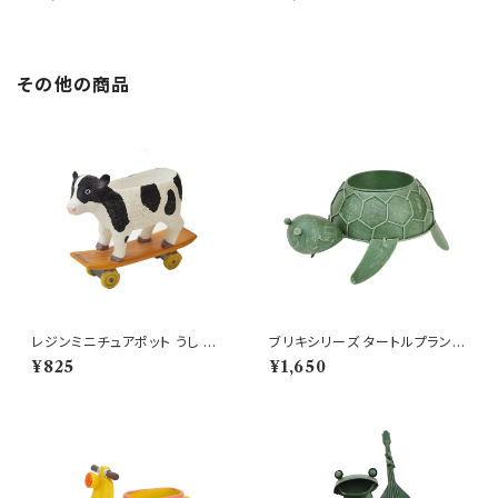
い表情
い
その他の商品
レジンミニチュアポット うし 牛
ブリキシリーズ タートルプランタ
ウシ ミニ鉢 プランター
ー ブリキ プランター 鉢
¥825
¥1,650