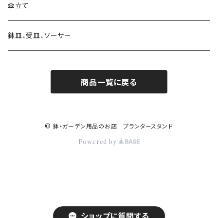
素材 ウッド・木製
素材 アイアン・鉄製
素材 ブリキ
サインボード・スタンド
素材 セメント
大きさ 9号以上
蚊遣り 蚊取り線香ホルダー
陶器
傘立て
素材 ウッド・木製
素材 陶器
ハンギングベル
素材 アイアン・鉄製
かご・バスケットの鉢カバー
日よけ帽子・グローブ
ガラス
鉢皿、受皿、ソーサー
素材 レジン樹脂
素材 ウッド・木製
アレンジバスケット
商品一覧に戻る
素材 プラスティック
素材 陶器
素材 ブリキ
© 鉢・ガーデン用品のお店 プランタースタンド
Powered by
乗り物
ロボット 機械
ショップに質問する