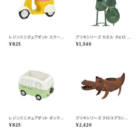
レジンミニチュアポット スクータ
ブリキシリーズ カエル チェロ ブ
ープランター YE バイク
リキ ガーデニング 置物
¥825
¥1,540
レジンミニチュアポット ボックス
ブリキシリーズ クロコプランタ
カー ポット GR 車 鉢
ー 爬虫類 置物 わに ワニ
¥825
¥2,420