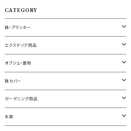
CATEGORY
鉢・プランター
大きさ ミニ鉢 5号以下
エクステリア用品
大きさ 中鉢 6号～8号
プランタースタンド・花台
オブジェ・置物
椅子・チェア型
大きさ 大鉢 9号以上
ガーデンフェンス・柵
動物・アニマル
鉢カバー
自転車・三輪車型
素材 テラコッタ
ウォールデコ・壁掛け
キャラクター
大きさ 5号以下
ガーデニング用品
シンプル
素材 アイアン・鉄製
素材 セメント・ファイバー
ピック・トレリス
素材 レジン樹脂
大きさ 6～8号
ガーデンバスケット ハーベストバスケット
水鉢