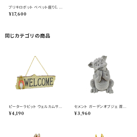
ブリキロボット ベベット座りL オ
ブジェ ヴィンテージ加工
¥17,600
同じカテゴリの商品
ピーターラビット ウェルカムサイ
セメント ガーデンオブジェ 首を
ンプレート カトンテール 扉
傾げる ゴブリン 小鬼 庭
¥4,190
¥3,960