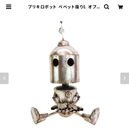
ブリキロボット ベベット座りL オブジ
ェ ヴィンテージ加工 | 鉢・ガーデン用
品のお店 プランタースタンド