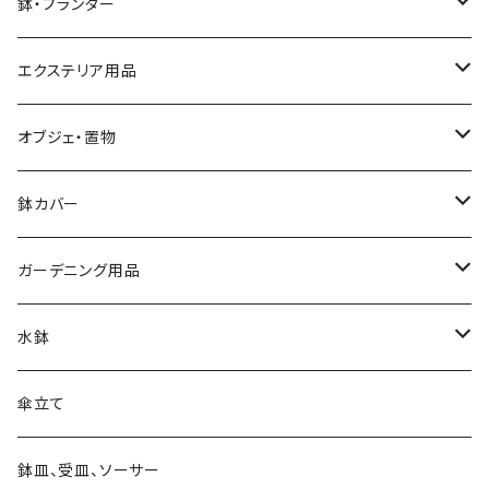
鉢・プランター
大きさ ミニ鉢 5号以下
エクステリア用品
大きさ 中鉢 6号～8号
プランタースタンド・花台
オブジェ・置物
椅子・チェア型
大きさ 大鉢 9号以上
ガーデンフェンス・柵
動物・アニマル
鉢カバー
自転車・三輪車型
素材 テラコッタ
ウォールデコ・壁掛け
キャラクター
大きさ 5号以下
ガーデニング用品
シンプル
素材 アイアン・鉄製
素材 セメント・ファイバー
ピック・トレリス
素材 レジン樹脂
大きさ 6～8号
ガーデンバスケット ハーベストバスケット
水鉢
素材 ウッド・木製
素材 アイアン・鉄製
素材 ブリキ
サインボード・スタンド
素材 セメント
大きさ 9号以上
蚊遣り 蚊取り線香ホルダー
陶器
傘立て
素材 ウッド・木製
素材 陶器
ハンギングベル
素材 アイアン・鉄製
かご・バスケットの鉢カバー
日よけ帽子・グローブ
ガラス
鉢皿、受皿、ソーサー