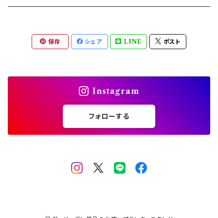
素材 レジン樹脂
素材 ウッド・木製
アレンジバスケット
保存
シェア
LINE
ポスト
素材 プラスティック
素材 陶器
素材 ブリキ
Instagram
乗り物
フォローする
ロボット 機械