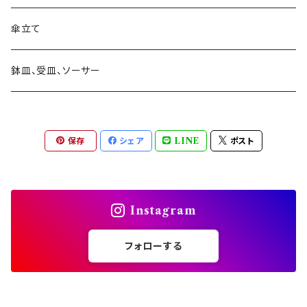
素材 ウッド・木製
素材 アイアン・鉄製
素材 ブリキ
サインボード・スタンド
素材 セメント
大きさ 9号以上
蚊遣り 蚊取り線香ホルダー
陶器
傘立て
素材 ウッド・木製
素材 陶器
ハンギングベル
素材 アイアン・鉄製
かご・バスケットの鉢カバー
日よけ帽子・グローブ
ガラス
鉢皿、受皿、ソーサー
素材 レジン樹脂
素材 ウッド・木製
アレンジバスケット
保存
シェア
LINE
ポスト
素材 プラスティック
素材 陶器
素材 ブリキ
Instagram
乗り物
フォローする
ロボット 機械