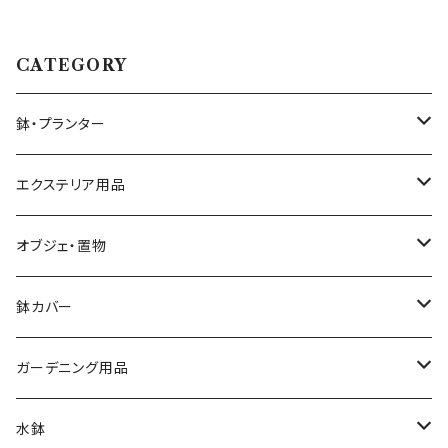
CATEGORY
鉢・プランター
大きさ ミニ鉢 5号以下
エクステリア用品
大きさ 中鉢 6号～8号
プランタースタンド・花台
オブジェ・置物
椅子・チェア型
大きさ 大鉢 9号以上
ガーデンフェンス・柵
動物・アニマル
鉢カバー
自転車・三輪車型
素材 テラコッタ
ウォールデコ・壁掛け
キャラクター
大きさ 5号以下
ガーデニング用品
シンプル
素材 アイアン・鉄製
素材 セメント・ファイバー
ピック・トレリス
素材 レジン樹脂
大きさ 6～8号
ガーデンバスケット ハーベストバスケット
水鉢