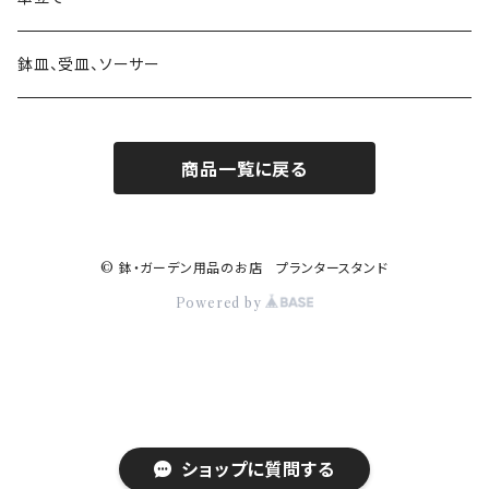
素材 ウッド・木製
素材 陶器
ハンギングベル
素材 アイアン・鉄製
かご・バスケットの鉢カバー
日よけ帽子・グローブ
ガラス
鉢皿、受皿、ソーサー
素材 レジン樹脂
素材 ウッド・木製
アレンジバスケット
商品一覧に戻る
素材 プラスティック
素材 陶器
素材 ブリキ
© 鉢・ガーデン用品のお店 プランタースタンド
Powered by
乗り物
ロボット 機械
ショップに質問する