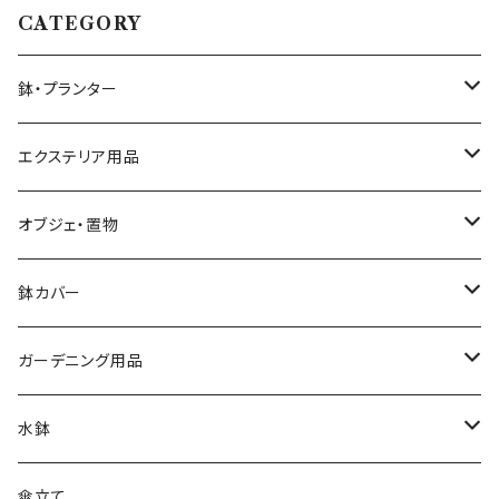
CATEGORY
鉢・プランター
大きさ ミニ鉢 5号以下
エクステリア用品
大きさ 中鉢 6号～8号
プランタースタンド・花台
オブジェ・置物
椅子・チェア型
大きさ 大鉢 9号以上
ガーデンフェンス・柵
動物・アニマル
鉢カバー
自転車・三輪車型
素材 テラコッタ
ウォールデコ・壁掛け
キャラクター
大きさ 5号以下
ガーデニング用品
シンプル
素材 アイアン・鉄製
素材 セメント・ファイバー
ピック・トレリス
素材 レジン樹脂
大きさ 6～8号
ガーデンバスケット ハーベストバスケット
水鉢
素材 ウッド・木製
素材 アイアン・鉄製
素材 ブリキ
サインボード・スタンド
素材 セメント
大きさ 9号以上
蚊遣り 蚊取り線香ホルダー
陶器
傘立て