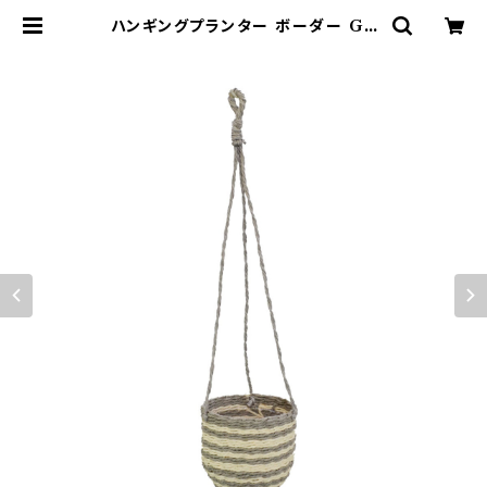
ハンギングプランター ボーダー GY
S 吊り下げかご | 鉢・ガーデン用品の
お店 プランタースタンド