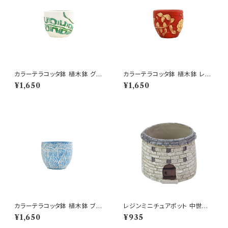
カラーテラコッタ鉢 植木鉢 グリ
カラーテラコッタ鉢 植木鉢 レッ
ーンSSS 4号 おしゃれ
ドSSS 4号 おしゃれ
¥1,650
¥1,650
カラーテラコッタ鉢 植木鉢 ブル
レジンミニチュアポット 中世の
ーリーフSSS 4号 おしゃれ
塔 GY 櫓 鐘楼 多肉 鉢
¥1,650
¥935