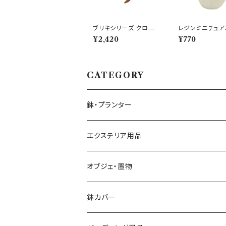
ブリキシリーズ クロコ
レジンミニチュア
プランター 爬虫類 置物
チンパンジー エ
¥2,420
¥770
わに ワニ
ット 卵 鉢
CATEGORY
鉢・プランター
大きさ ミニ鉢 5号以下
エクステリア用品
大きさ 中鉢 6号～8号
プランタースタンド・花台
オブジェ・置物
椅子・チェア型
大きさ 大鉢 9号以上
ガーデンフェンス・柵
動物・アニマル
鉢カバー
自転車・三輪車型