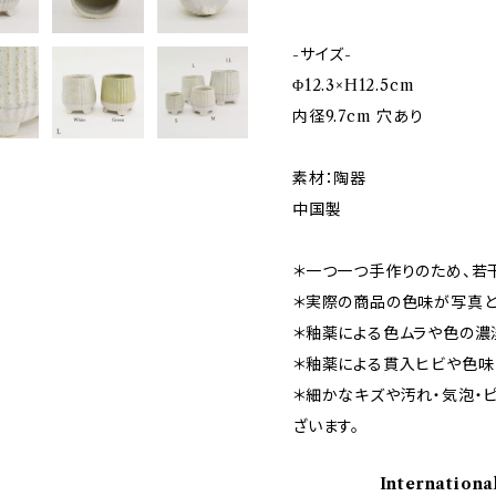
-サイズ-
Φ12.3×H12.5cm
内径9.7cm 穴あり
素材：陶器
中国製
＊一つ一つ手作りのため、若
＊実際の商品の色味が写真と
＊釉薬による色ムラや色の濃
＊釉薬による貫入ヒビや色味
＊細かなキズや汚れ・気泡・
ざいます。
Internationa