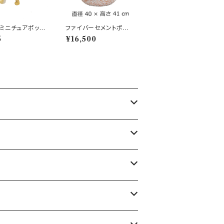
ミニチュアポット
ファイバーセメントポッ
ー ヒョウ ネコ科
ト 植木鉢 モンステラ L
5
¥16,500
白 ホワイト