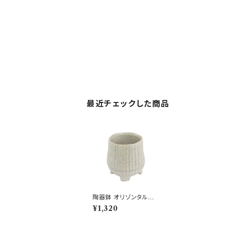
最近チェックした商品
陶器鉢 オリゾンタルス
タンド ホワイト L ポタ
¥1,320
リー ミニ鉢