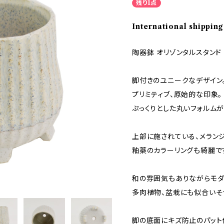
残り1点
International shipping
陶器鉢 オリゾンタルスタンド 
脚付きのユニークなデザイン
プリミティブ、原始的な印象。
ぷっくりとした丸いフォルム
上部に施されている、メラン
釉薬のカラーリングも綺麗で
和の雰囲気もありながらモダ
多肉植物、盆栽にも似合いそ
脚の底面にキズ防止のパット