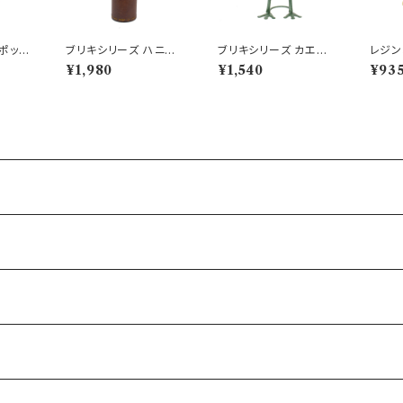
ポット
ブリキシリーズ ハニワ
ブリキシリーズ カエル
レジン
ッグポ
プランター 埴輪 はにわ
アコーディオン ブリキ
ジャガ
¥1,980
¥1,540
¥93
鉢 歴史好き
置物 楽器
ミニ鉢