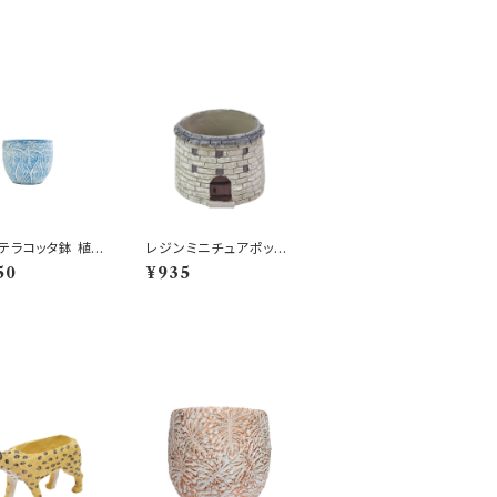
テラコッタ鉢 植木
レジンミニチュアポット
中世の塔 GY 櫓 鐘楼
50
¥935
おしゃれ
多肉 鉢