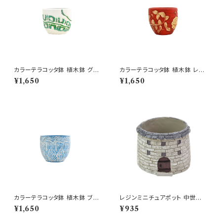
カラーテラコッタ鉢 植木鉢 グリ
カラーテラコッタ鉢 植木鉢 レッ
ーンSSS 4号 おしゃれ
ドSSS 4号 おしゃれ
¥1,650
¥1,650
カラーテラコッタ鉢 植木鉢 ブル
レジンミニチュアポット 中世の
ーリーフSSS 4号 おしゃれ
塔 GY 櫓 鐘楼 多肉 鉢
¥1,650
¥935