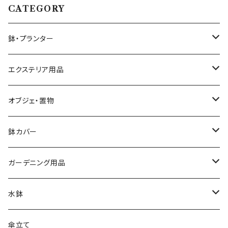
CATEGORY
鉢・プランター
大きさ ミニ鉢 5号以下
エクステリア用品
大きさ 中鉢 6号～8号
プランタースタンド・花台
オブジェ・置物
椅子・チェア型
大きさ 大鉢 9号以上
ガーデンフェンス・柵
動物・アニマル
鉢カバー
自転車・三輪車型
素材 テラコッタ
ウォールデコ・壁掛け
キャラクター
大きさ 5号以下
ガーデニング用品
シンプル
素材 アイアン・鉄製
素材 セメント・ファイバー
ピック・トレリス
素材 レジン樹脂
大きさ 6～8号
ガーデンバスケット ハーベストバスケット
水鉢
素材 ウッド・木製
素材 アイアン・鉄製
素材 ブリキ
サインボード・スタンド
素材 セメント
大きさ 9号以上
蚊遣り 蚊取り線香ホルダー
陶器
傘立て