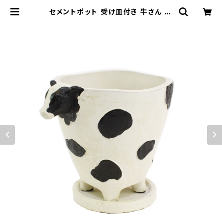
セメントポット 受け皿付き 牛さん M
うし ミニ鉢 植木鉢 | 鉢・ガーデン用
品のお店 プランタースタンド