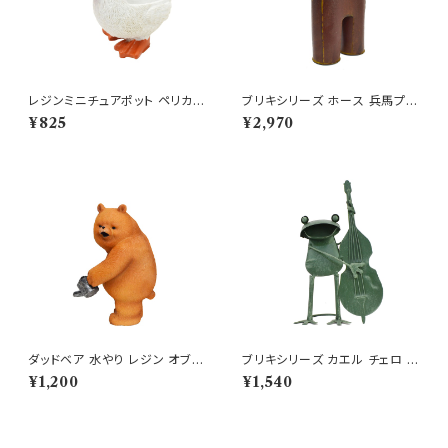
レジンミニチュアポット ペリカン
ブリキシリーズ ホース 兵馬プラ
バードポット ミニ鉢 多肉
ンター 埴輪 歴史好き 鉢
¥825
¥2,970
ダッドベア 水やり レジン オブジ
ブリキシリーズ カエル チェロ ブ
ェ クマ 置物 くま 熊
リキ ガーデニング 置物
¥1,200
¥1,540