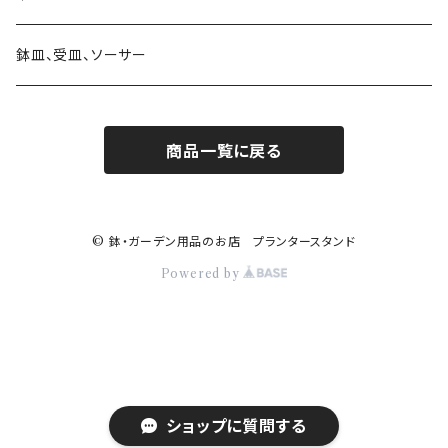
素材 ウッド・木製
素材 陶器
ハンギングベル
素材 アイアン・鉄製
かご・バスケットの鉢カバー
日よけ帽子・グローブ
ガラス
鉢皿、受皿、ソーサー
素材 レジン樹脂
素材 ウッド・木製
アレンジバスケット
商品一覧に戻る
素材 プラスティック
素材 陶器
素材 ブリキ
© 鉢・ガーデン用品のお店 プランタースタンド
Powered by
乗り物
ロボット 機械
ショップに質問する