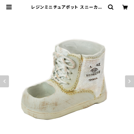
レジンミニチュアポット スニーカー
WH L 靴 ミニ鉢 | 鉢・ガーデン用品
のお店 プランタースタンド