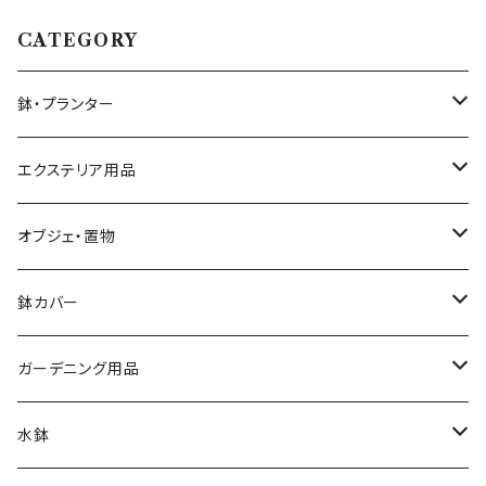
CATEGORY
鉢・プランター
大きさ ミニ鉢 5号以下
エクステリア用品
大きさ 中鉢 6号～8号
プランタースタンド・花台
オブジェ・置物
椅子・チェア型
大きさ 大鉢 9号以上
ガーデンフェンス・柵
動物・アニマル
鉢カバー
自転車・三輪車型
素材 テラコッタ
ウォールデコ・壁掛け
キャラクター
大きさ 5号以下
ガーデニング用品
シンプル
素材 アイアン・鉄製
素材 セメント・ファイバー
ピック・トレリス
素材 レジン樹脂
大きさ 6～8号
ガーデンバスケット ハーベストバスケット
水鉢