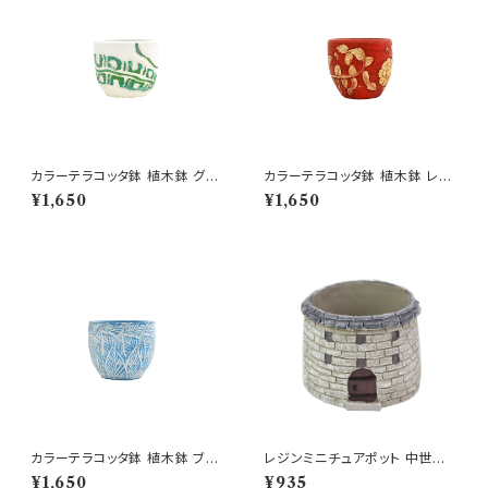
カラーテラコッタ鉢 植木鉢 グリ
カラーテラコッタ鉢 植木鉢 レッ
ーンSSS 4号 おしゃれ
ドSSS 4号 おしゃれ
¥1,650
¥1,650
カラーテラコッタ鉢 植木鉢 ブル
レジンミニチュアポット 中世の
ーリーフSSS 4号 おしゃれ
塔 GY 櫓 鐘楼 多肉 鉢
¥1,650
¥935