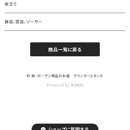
素材 ウッド・木製
素材 アイアン・鉄製
素材 ブリキ
サインボード・スタンド
素材 セメント
大きさ 9号以上
蚊遣り 蚊取り線香ホルダー
陶器
傘立て
素材 ウッド・木製
素材 陶器
ハンギングベル
素材 アイアン・鉄製
かご・バスケットの鉢カバー
日よけ帽子・グローブ
ガラス
鉢皿、受皿、ソーサー
素材 レジン樹脂
素材 ウッド・木製
アレンジバスケット
商品一覧に戻る
素材 プラスティック
素材 陶器
素材 ブリキ
© 鉢・ガーデン用品のお店 プランタースタンド
Powered by
乗り物
ロボット 機械
ショップに質問する