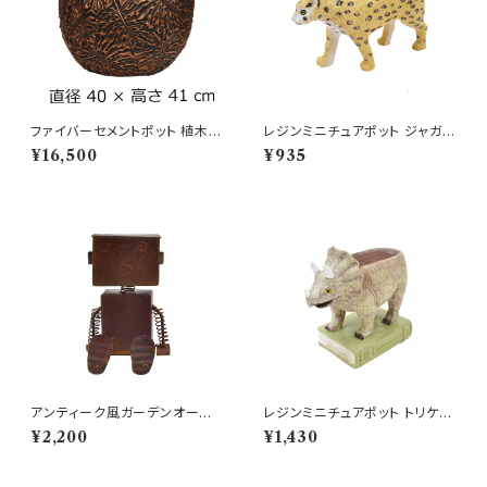
ファイバーセメントポット 植木鉢
レジンミニチュアポット ジャガー
モンステラ L 黒 ブラック
ヒョウ ネコ科 ミニ鉢
¥16,500
¥935
アンティーク風ガーデンオーナメ
レジンミニチュアポット トリケラ
ント ブリキロボットＭ
トプスブック 恐竜 ミニ鉢
¥2,200
¥1,430