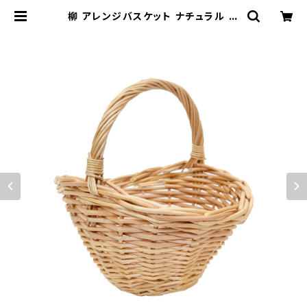
柳 アレンジバスケット ナチュラル 貝
型 M 花籠 丸かご | 鉢・ガーデン用品
のお店 プランタースタンド