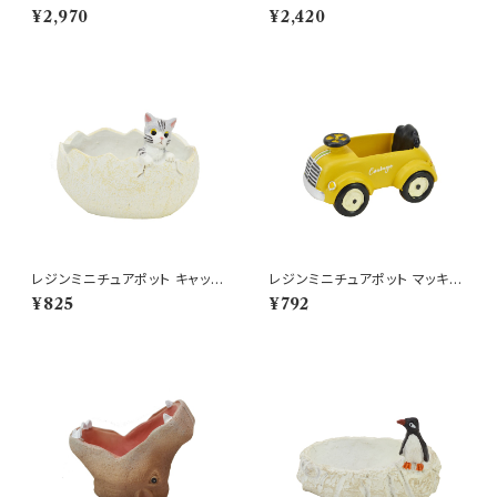
わいいキリン型鉢 動物
ー 爬虫類 置物 わに ワニ
¥2,970
¥2,420
レジンミニチュアポット キャット
レジンミニチュアポット マッキナ
エッグポット 猫 卵 ミニ鉢
オープンカー YE 車
¥825
¥792