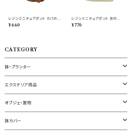
レジンミニチュアポット カバの
レジンミニチュアポット 氷の上
口 ヒッポ かば プランター
のペンギン アニマルプランター
¥660
¥770
CATEGORY
鉢・プランター
大きさ ミニ鉢 5号以下
エクステリア用品
大きさ 中鉢 6号～8号
プランタースタンド・花台
オブジェ・置物
椅子・チェア型
大きさ 大鉢 9号以上
ガーデンフェンス・柵
動物・アニマル
鉢カバー