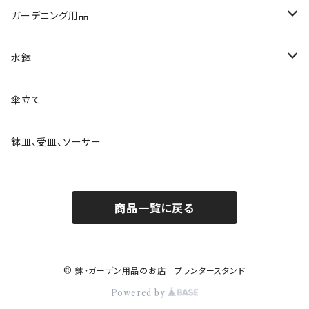
自転車・三輪車型
素材 テラコッタ
ウォールデコ・壁掛け
キャラクター
大きさ 5号以下
ガーデニング用品
シンプル
素材 アイアン・鉄製
素材 セメント・ファイバー
ピック・トレリス
素材 レジン樹脂
大きさ 6～8号
ガーデンバスケット ハーベストバスケット
水鉢
素材 ウッド・木製
素材 アイアン・鉄製
素材 ブリキ
サインボード・スタンド
素材 セメント
大きさ 9号以上
蚊遣り 蚊取り線香ホルダー
陶器
傘立て
素材 ウッド・木製
素材 陶器
ハンギングベル
素材 アイアン・鉄製
かご・バスケットの鉢カバー
日よけ帽子・グローブ
ガラス
鉢皿、受皿、ソーサー
素材 レジン樹脂
素材 ウッド・木製
アレンジバスケット
商品一覧に戻る
素材 プラスティック
素材 陶器
素材 ブリキ
© 鉢・ガーデン用品のお店 プランタースタンド
Powered by