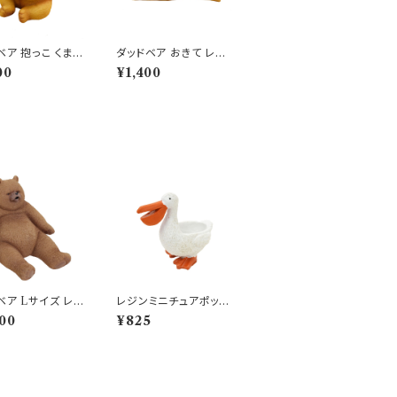
ベア 抱っこ くま
ダッドベア おきて レジ
 オブジェ クマ 置
ン オブジェ クマ 置物
00
¥1,400
熊
ベア Lサイズ レ
レジンミニチュアポット
ガーデン オブジェ
ペリカン バードポット
00
¥825
くま 熊 可愛い
ミニ鉢 多肉