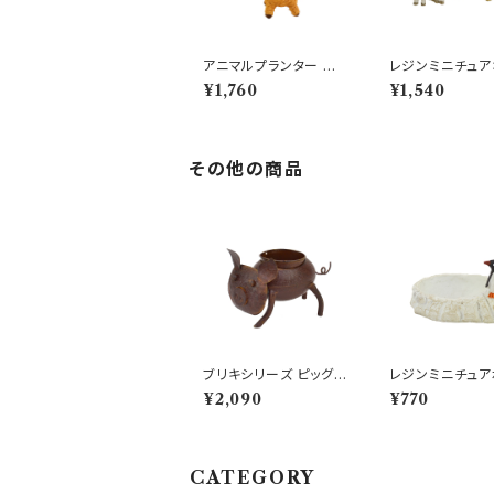
アニマルプランター ジラ
レジンミニチュア
フ SS かわいいキリン型
メント ヤギファ
¥1,760
¥1,540
鉢 動物
ット やぎ
その他の商品
ブリキシリーズ ピッグプ
レジンミニチュア
ランター ポット付き 背
氷の上のペンギン
¥2,090
¥770
負い 鉢
マルプランター
CATEGORY