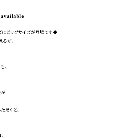
 available
ズにビッグサイズが登場です◆
えるが、
も、
姿が
ただくと、
は、