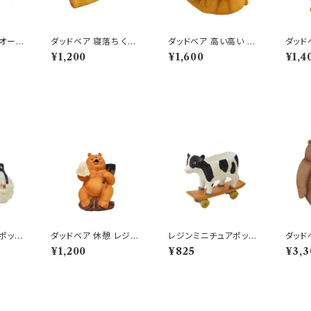
オーナ
ダッドベア 寝落ち くま
ダッドベア 高い高い く
ダッド
ミリーセ
レジン オブジェ クマ 置
ま レジン オブジェ クマ
レジン
¥1,200
¥1,600
¥1,4
物 熊
置物 熊
物 熊
ポット
ダッドベア 休憩 レジン
レジンミニチュアポット
ダッド
 アニ
オブジェ クマ 置物 くま
うし 牛 ウシ ミニ鉢 プラ
ジン 
¥1,200
¥825
¥3,3
熊
ンター
クマ 