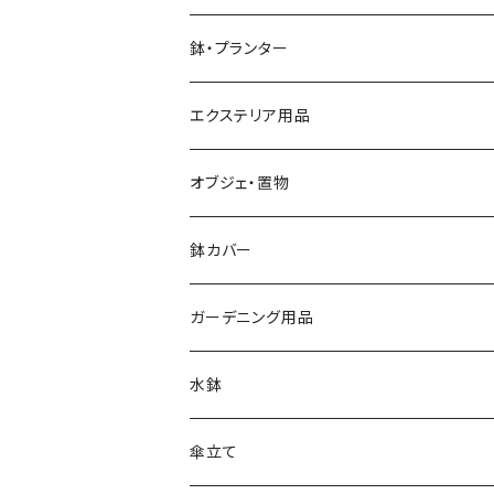
鉢・プランター
大きさ ミニ鉢 5号以下
エクステリア用品
大きさ 中鉢 6号～8号
プランタースタンド・花台
オブジェ・置物
椅子・チェア型
大きさ 大鉢 9号以上
ガーデンフェンス・柵
動物・アニマル
鉢カバー
自転車・三輪車型
素材 テラコッタ
ウォールデコ・壁掛け
キャラクター
大きさ 5号以下
ガーデニング用品
シンプル
素材 アイアン・鉄製
素材 セメント・ファイバー
ピック・トレリス
素材 レジン樹脂
大きさ 6～8号
ガーデンバスケット ハーベストバスケット
水鉢
素材 ウッド・木製
素材 アイアン・鉄製
素材 ブリキ
サインボード・スタンド
素材 セメント
大きさ 9号以上
蚊遣り 蚊取り線香ホルダー
陶器
傘立て