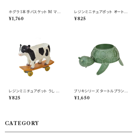
ホグラ 1本手バスケット M マル
レジンミニチュアポット オート三
シェバッグ ざっくり 水草
輪 トラック BE ミニ鉢
¥1,760
¥825
レジンミニチュアポット うし 牛
ブリキシリーズ タートルプランタ
ウシ ミニ鉢 プランター
ー ブリキ プランター 鉢
¥825
¥1,650
CATEGORY