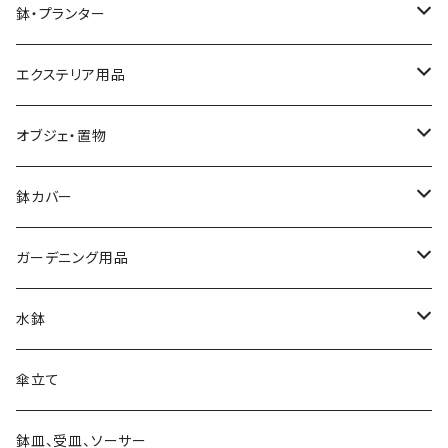
鉢・プランター
大きさ ミニ鉢 5号以下
エクステリア用品
大きさ 中鉢 6号～8号
プランタースタンド・花台
オブジェ・置物
椅子・チェア型
大きさ 大鉢 9号以上
ガーデンフェンス・柵
動物・アニマル
鉢カバー
自転車・三輪車型
素材 テラコッタ
ウォールデコ・壁掛け
キャラクター
大きさ 5号以下
ガーデニング用品
シンプル
素材 アイアン・鉄製
素材 セメント・ファイバー
ピック・トレリス
素材 レジン樹脂
大きさ 6～8号
ガーデンバスケット ハーベストバスケット
水鉢
素材 ウッド・木製
素材 アイアン・鉄製
素材 ブリキ
サインボード・スタンド
素材 セメント
大きさ 9号以上
蚊遣り 蚊取り線香ホルダー
陶器
傘立て
素材 ウッド・木製
素材 陶器
ハンギングベル
素材 アイアン・鉄製
かご・バスケットの鉢カバー
日よけ帽子・グローブ
ガラス
鉢皿、受皿、ソーサー