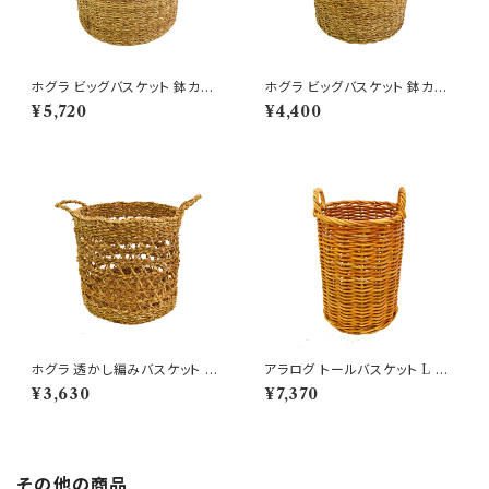
ホグラ ビッグバスケット 鉢カバ
ホグラ ビッグバスケット 鉢カバ
ー 丸 LL 12号鉢対応
ー 丸 L 10号鉢対応
¥5,720
¥4,400
ホグラ 透かし編みバスケット L
アラログ トールバスケット L 筒
ラウンド 耳付き 水草 籠
型 アンティーク調 籐籠
¥3,630
¥7,370
その他の商品