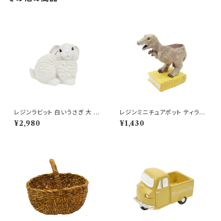
レジンラビット 白いうさぎ 大 卯
レジンミニチュアポット ティラノ
ウサギ 置き物 兎 座り
サウルスブック 恐竜 ミニ鉢
¥2,980
¥1,430