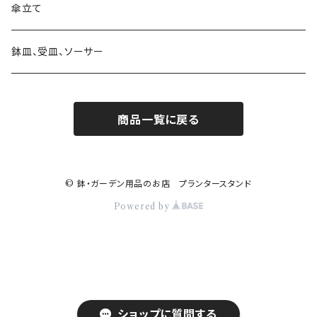
素材 ウッド・木製
素材 アイアン・鉄製
素材 ブリキ
サインボード・スタンド
素材 セメント
大きさ 9号以上
蚊遣り 蚊取り線香ホルダー
陶器
傘立て
素材 ウッド・木製
素材 陶器
ハンギングベル
素材 アイアン・鉄製
かご・バスケットの鉢カバー
日よけ帽子・グローブ
ガラス
鉢皿、受皿、ソーサー
素材 レジン樹脂
素材 ウッド・木製
アレンジバスケット
商品一覧に戻る
素材 プラスティック
素材 陶器
素材 ブリキ
© 鉢・ガーデン用品のお店 プランタースタンド
Powered by
乗り物
ロボット 機械
ショップに質問する