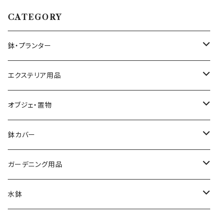
CATEGORY
鉢・プランター
大きさ ミニ鉢 5号以下
エクステリア用品
大きさ 中鉢 6号～8号
プランタースタンド・花台
オブジェ・置物
椅子・チェア型
大きさ 大鉢 9号以上
ガーデンフェンス・柵
動物・アニマル
鉢カバー
自転車・三輪車型
素材 テラコッタ
ウォールデコ・壁掛け
キャラクター
大きさ 5号以下
ガーデニング用品
シンプル
素材 アイアン・鉄製
素材 セメント・ファイバー
ピック・トレリス
素材 レジン樹脂
大きさ 6～8号
ガーデンバスケット ハーベストバスケット
水鉢