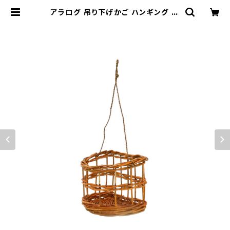
アラログ 吊り下げかご ハンギング 半
円柱 アーチ 植物 | 鉢・ガーデン用品
のお店 プランタースタンド