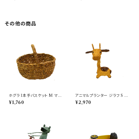
その他の商品
ホグラ 1本手バスケット M マル
アニマルプランター ジラフ S か
シェバッグ ざっくり 水草
わいいキリン型鉢 動物
¥1,760
¥2,970