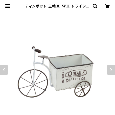
ティンポット 三輪車 WH トライシク
ル ミニプランター 鉢 | 鉢・ガーデン
用品のお店 プランタースタンド