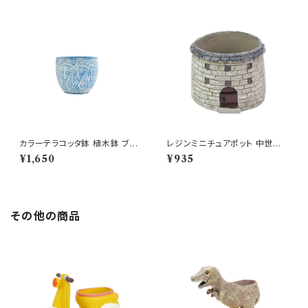
カラーテラコッタ鉢 植木鉢 ブル
レジンミニチュアポット 中世の
ーリーフSSS 4号 おしゃれ
塔 GY 櫓 鐘楼 多肉 鉢
¥1,650
¥935
その他の商品