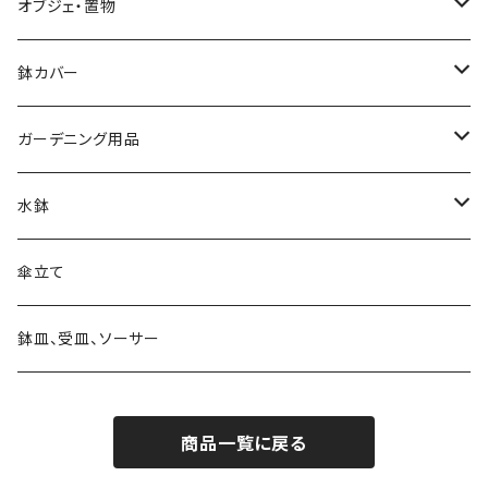
大きさ 中鉢 6号～8号
プランタースタンド・花台
オブジェ・置物
椅子・チェア型
大きさ 大鉢 9号以上
ガーデンフェンス・柵
動物・アニマル
鉢カバー
自転車・三輪車型
素材 テラコッタ
ウォールデコ・壁掛け
キャラクター
大きさ 5号以下
ガーデニング用品
シンプル
素材 アイアン・鉄製
素材 セメント・ファイバー
ピック・トレリス
素材 レジン樹脂
大きさ 6～8号
ガーデンバスケット ハーベストバスケット
水鉢
素材 ウッド・木製
素材 アイアン・鉄製
素材 ブリキ
サインボード・スタンド
素材 セメント
大きさ 9号以上
蚊遣り 蚊取り線香ホルダー
陶器
傘立て
素材 ウッド・木製
素材 陶器
ハンギングベル
素材 アイアン・鉄製
かご・バスケットの鉢カバー
日よけ帽子・グローブ
ガラス
鉢皿、受皿、ソーサー
素材 レジン樹脂
素材 ウッド・木製
アレンジバスケット
商品一覧に戻る
素材 プラスティック
素材 陶器