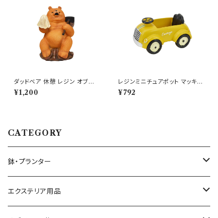
ダッドベア 休憩 レジン オブジェ
レジンミニチュアポット マッキナ
クマ 置物 くま 熊
オープンカー YE 車
¥1,200
¥792
CATEGORY
鉢・プランター
大きさ ミニ鉢 5号以下
エクステリア用品