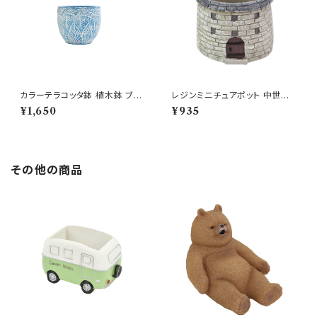
カラーテラコッタ鉢 植木鉢 ブル
レジンミニチュアポット 中世の
ーリーフSSS 4号 おしゃれ
塔 GY 櫓 鐘楼 多肉 鉢
¥1,650
¥935
その他の商品