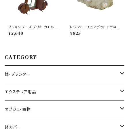
ブリキシリーズ ブリキ カエル ス
レジンミニチュアポット トラねこ
クーター かえる オブジェ
キャットプランター ミニ鉢
¥2,640
¥825
CATEGORY
鉢・プランター
大きさ ミニ鉢 5号以下
エクステリア用品
大きさ 中鉢 6号～8号
プランタースタンド・花台
オブジェ・置物
椅子・チェア型
大きさ 大鉢 9号以上
ガーデンフェンス・柵
動物・アニマル
鉢カバー