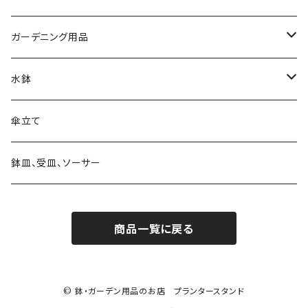
自転車・三輪車型
素材 テラコッタ
ウォールデコ・壁掛け
キャラクター
大きさ 5号以下
ガーデニング用品
シンプル
素材 アイアン・鉄製
素材 セメント・ファイバー
ピック・トレリス
素材 レジン樹脂
大きさ 6～8号
ガーデンバスケット ハーベストバスケット
水鉢
素材 ウッド・木製
素材 アイアン・鉄製
素材 ブリキ
サインボード・スタンド
素材 セメント
大きさ 9号以上
蚊遣り 蚊取り線香ホルダー
陶器
傘立て
素材 ウッド・木製
素材 陶器
ハンギングベル
素材 アイアン・鉄製
かご・バスケットの鉢カバー
日よけ帽子・グローブ
ガラス
鉢皿、受皿、ソーサー
素材 レジン樹脂
素材 ウッド・木製
アレンジバスケット
商品一覧に戻る
素材 プラスティック
素材 陶器
素材 ブリキ
© 鉢・ガーデン用品のお店 プランタースタンド