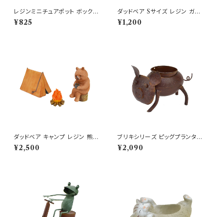
レジンミニチュアポット ボックス
ダッドベア Sサイズ レジン ガー
カー ポット GR 車 鉢
デン オブジェ クマ くま 熊 可愛
¥825
¥1,200
い表情
ダッドベア キャンプ レジン 熊
ブリキシリーズ ピッグプランター
オブジェ クマ 置物 くま
ポット付き 背負い 鉢
¥2,500
¥2,090