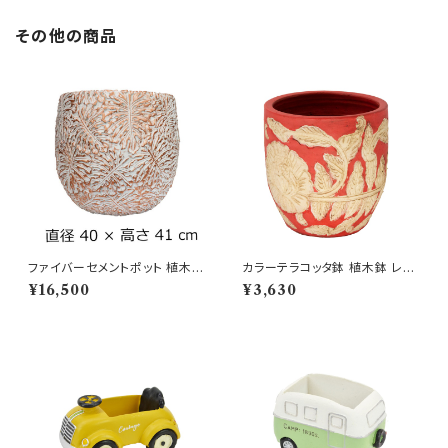
その他の商品
ファイバーセメントポット 植木鉢
カラーテラコッタ鉢 植木鉢 レッ
モンステラ L 白 ホワイト
ドS プランター 8号 赤
¥16,500
¥3,630