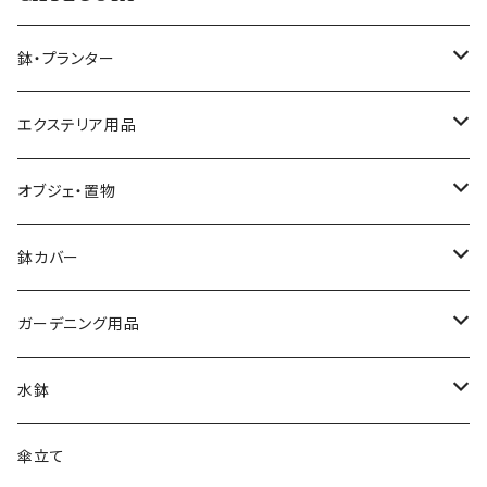
鉢・プランター
大きさ ミニ鉢 5号以下
エクステリア用品
大きさ 中鉢 6号～8号
プランタースタンド・花台
オブジェ・置物
椅子・チェア型
大きさ 大鉢 9号以上
ガーデンフェンス・柵
動物・アニマル
鉢カバー
自転車・三輪車型
素材 テラコッタ
ウォールデコ・壁掛け
キャラクター
大きさ 5号以下
ガーデニング用品
シンプル
素材 アイアン・鉄製
素材 セメント・ファイバー
ピック・トレリス
素材 レジン樹脂
大きさ 6～8号
ガーデンバスケット ハーベストバスケット
水鉢
素材 ウッド・木製
素材 アイアン・鉄製
素材 ブリキ
サインボード・スタンド
素材 セメント
大きさ 9号以上
蚊遣り 蚊取り線香ホルダー
陶器
傘立て