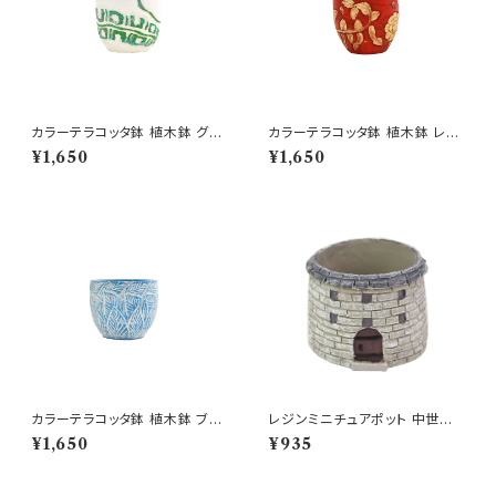
カラーテラコッタ鉢 植木鉢 グリ
カラーテラコッタ鉢 植木鉢 レッ
ーンSSS 4号 おしゃれ
ドSSS 4号 おしゃれ
¥1,650
¥1,650
カラーテラコッタ鉢 植木鉢 ブル
レジンミニチュアポット 中世の
ーリーフSSS 4号 おしゃれ
塔 GY 櫓 鐘楼 多肉 鉢
¥1,650
¥935