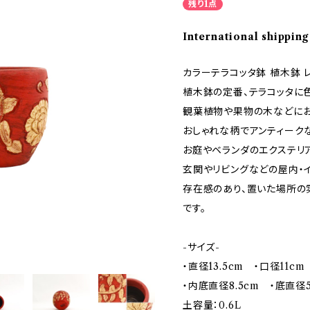
残り1点
International shipping
カラーテラコッタ鉢 植木鉢 レ
植木鉢の定番、テラコッタに
観葉植物や果物の木などにお
おしゃれな柄でアンティーク
お庭やベランダのエクステリ
玄関やリビングなどの屋内・イ
存在感のあり、置いた場所の
です。
-サイズ-
・直径13.5cm ・口径11cm
・内底直径8.5cm ・底直径5
土容量：0.6L