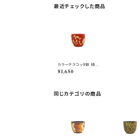
最近チェックした商品
カラーテラコッタ鉢 植木
鉢 レッドSSS 4号 おし
¥1,650
ゃれ
同じカテゴリの商品