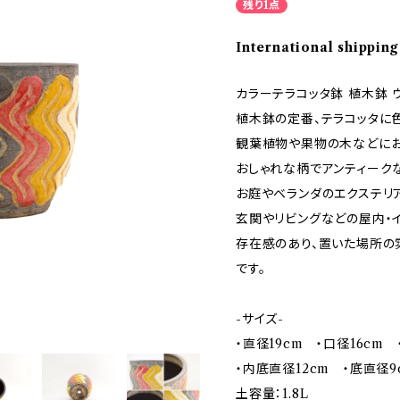
残り1点
International shipping
カラーテラコッタ鉢 植木鉢 ウ
植木鉢の定番、テラコッタに
観葉植物や果物の木などにお
おしゃれな柄でアンティーク
お庭やベランダのエクステリ
玄関やリビングなどの屋内・イ
存在感のあり、置いた場所の
です。
-サイズ-
・直径19cm ・口径16cm ・
・内底直径12cm ・底直径9
土容量：1.8L