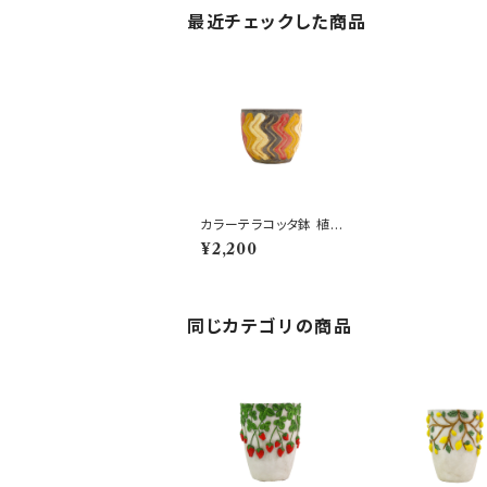
最近チェックした商品
カラーテラコッタ鉢 植木
鉢 ウェーブSS 6号 おし
¥2,200
ゃれ
同じカテゴリの商品