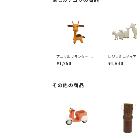
アニマルプランター ジラ
レジンミニチュア
フ SS かわいいキリン型
メント ヤギファ
¥1,760
¥1,540
鉢 動物
ット やぎ
その他の商品