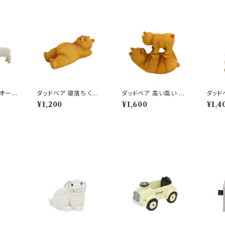
オーナ
ダッドベア 寝落ち くま
ダッドベア 高い高い く
ダッド
ミリーセ
レジン オブジェ クマ 置
ま レジン オブジェ クマ
レジン
¥1,200
¥1,600
¥1,4
物 熊
置物 熊
物 熊