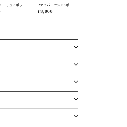
ミニチュアポット
ファイバーセメントポッ
 フランス カフェ
ト 植木鉢 フェザーS 白
0
¥8,800
ホワイト