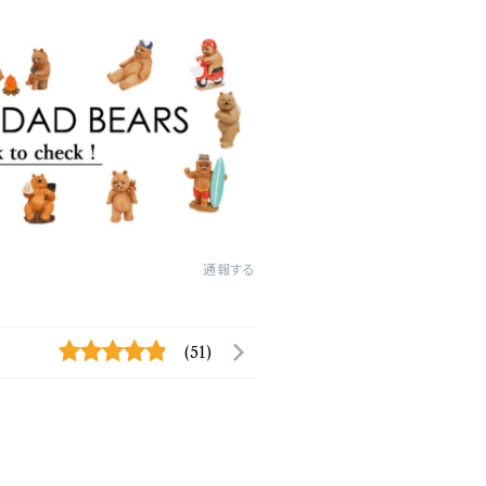
通報する
(51)