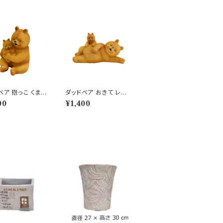
ベア 抱っこ くま
ダッドベア おきて レジ
 オブジェ クマ 置
ン オブジェ クマ 置物
00
¥1,400
熊