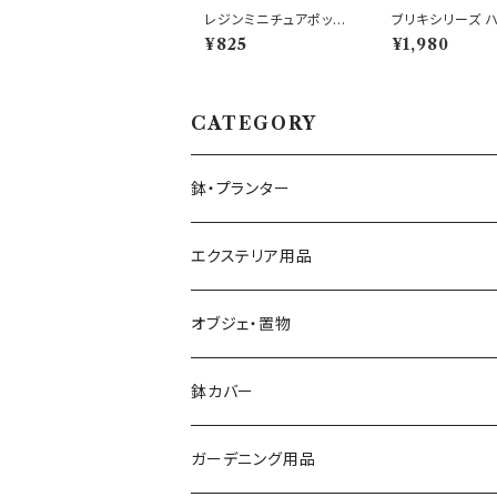
レジンミニチュアポット
ブリキシリーズ 
スクータープランター P
プランター 埴輪
¥825
¥1,980
K バイク
鉢 歴史好き
CATEGORY
鉢・プランター
大きさ ミニ鉢 5号以下
エクステリア用品
大きさ 中鉢 6号～8号
プランタースタンド・花台
オブジェ・置物
椅子・チェア型
大きさ 大鉢 9号以上
ガーデンフェンス・柵
動物・アニマル
鉢カバー
自転車・三輪車型
素材 テラコッタ
ウォールデコ・壁掛け
キャラクター
大きさ 5号以下
ガーデニング用品