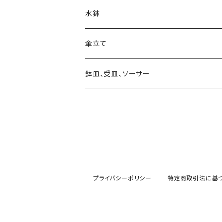
シンプル
素材 アイアン・鉄製
素材 セメント・ファイバー
ピック・トレリス
素材 レジン樹脂
大きさ 6～8号
ガーデンバスケット ハーベストバスケット
水鉢
素材 ウッド・木製
素材 アイアン・鉄製
素材 ブリキ
サインボード・スタンド
素材 セメント
大きさ 9号以上
蚊遣り 蚊取り線香ホルダー
陶器
傘立て
素材 ウッド・木製
素材 陶器
ハンギングベル
素材 アイアン・鉄製
かご・バスケットの鉢カバー
日よけ帽子・グローブ
ガラス
鉢皿、受皿、ソーサー
素材 レジン樹脂
素材 ウッド・木製
アレンジバスケット
素材 プラスティック
素材 陶器
素材 ブリキ
プライバシーポリシー
特定商取引法に基
乗り物