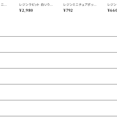
ハニワ
レジンラビット 白いうさ
レジンミニチュアポット
レジン
 はにわ
ぎ 大 卯 ウサギ 置き物
マッキナ オープンカー
ハウス
¥2,980
¥792
¥66
兎 座り
WH 車
GY 鉢