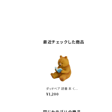
最近チェックした商品
ダッドベア 読書 本 くま
レジン オブジェ クマ 置
¥1,200
物 熊
同じカテゴリの商品